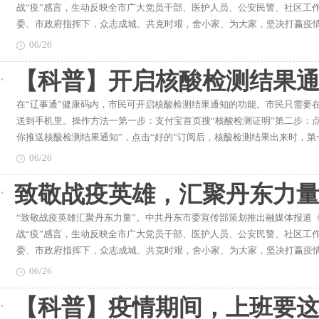
战“疫”感言，生动反映全市广大党员干部、医护人员、公安民警、社区工
委、市政府指挥下，众志成城、共克时艰，舍小家、为大家，坚决打赢疫
新征程建功新时代”的磅礴力量。
06/26
【科普】开启核酸检测结果
在“辽事通”健康码内，市民可开启核酸检测结果通知的功能。市民只需要在
送到手机里。操作方法一第一步：支付宝首页搜“核酸检测证明”第二步：点
你推送核酸检测结果通知”，点击“好的”订阅后，核酸检测结果出来时，第
看。操作方法二第一步：支付宝首页点击“健康码”第二步：点击“核酸检测
06/26
酸检测结果通知”，点击“好的”订阅后，核酸检测结果出来时，第一时间可
致敬战疫英雄，汇聚丹东力量
“致敬战疫英雄汇聚丹东力量”。中共丹东市委宣传部策划推出融媒体报道
战“疫”感言，生动反映全市广大党员干部、医护人员、公安民警、社区工
委、市政府指挥下，众志成城、共克时艰，舍小家、为大家，坚决打赢疫
新征程建功新时代”的磅礴力量。
06/26
【科普】疫情期间，上班要