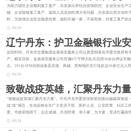
2025年完成。根据规划要求，到2035年，长城国家文化公园（辽宁段
为助力辖区企业顺利复工复产，兴东派出所结合疫情防控、企业安全生产
线”的后续再生问题。整治“飞线”行动在有效预防和减少火灾事故发生、
度和吸引力。2035年国家长城文化公园全面建成辽宁境内的长城具有建
铺、企业陆续复工复产、返岗人员流动性增大等问题，兴东派出所主动作
产安全，得到了居民们的广泛支持。据了解，截至目前，全市已完成22个小
城办工作人员介绍，在年代上，长城辽宁段现存战国（燕）、秦、汉、辽
时，为加强企业安全隐患排查，做到不漏一家，不留死角，对复工复产的
各相关部门将继续细化整治方案，严格对标对表，从细微处入手，立体化全
长城总长度为107.518千米，明长城总长度1235.989千米。在跨度上
助力辖区企业稳步复工复产，近日，东尖头边境派出所民警深入辖区企业
山、盘锦、锦州、阜新、朝阳、葫芦岛和大连13个市。按照规划，到202
06/26
业复工进度、员工数量、疫情防控措施等情况，并对企业进行防疫知识宣
段的主要建设任务基本完成，各类型长城博物馆、长城风景道、长城标识
辽宁丹东：护卫金融银行业
通告，引导员工关注卫健部门相关网站、微信公众号等，以此提高企业员
本落地并投入运营，助力长城沿线乡村振兴，形成一批可复制推广的成果经
年，长城国家文化公园（辽宁段）全面建成，与相邻省份长城国家文化公
近段时间，丹东市交通集团金盾保安服务公司认真贯彻落实市委市政府有
承利用体系全面建立，长城国家文化公园（辽宁段）全面融入区域社会经
产。截至目前，金盾保安服务公司所属6个守押大队共启用30余台押运车辆
和谐共生。
点、293台ATM自助设备及东港、凤城、宽甸地区支行送款达30多亿元
为确保全市52万退休人员养老金顺利发放，市交通集团积极沟通相关部门
06/26
金融机构沟通协调，根据银行实际业务需求，合理调配武装押运车辆和人
致敬战疫英雄，汇聚丹东力量
款项调转任务，坚决做到疫情防控与资金安全“双重保障”。
“致敬战疫英雄汇聚丹东力量”。中共丹东市委宣传部策划推出融媒体报道
战“疫”感言，生动反映全市广大党员干部、医护人员、公安民警、社区工
委、市政府指挥下，众志成城、共克时艰，舍小家、为大家，坚决打赢疫
新征程建功新时代”的磅礴力量。
06/24