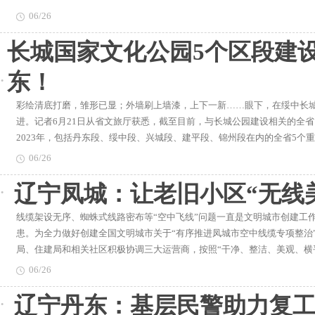
06/26
长城国家文化公园5个区段建
东！
彩绘清底打磨，雏形已显；外墙刷上墙漆，上下一新……眼下，在绥中长
进。记者6月21日从省文旅厅获悉，截至目前，与长城公园建设相关的全省
2023年，包括丹东段、绥中段、兴城段、建平段、锦州段在内的全省5个
设或延绵于群山之巅，或矗立于山谷险关，长城是中华民族精神的象征。我
06/26
辖市）中，长城资源点段数量位居全国第五位。我省长城公园建设起步较早。
辽宁凤城：让老旧小区“无线
公园（辽宁段）建设保护规划》，这一工程加快了建设步伐。彩绘清底打
长城博物馆建设工地，工人们正在紧张施工，各项工作有序推进。绥中长
线缆架设无序、蜘蛛式线路密布等“空中飞线”问题一直是文明城市创建工
影。负责长城国家文化公园建设的省长城办相关工作人员介绍，截至目前，
患。为全力做好创建全国文明城市关于“有序推进凤城市空中线缆专项整治
展，按照时间表，一个个各具特色、文化底蕴深厚的长城公园将很快呈现
局、住建局和相关社区积极协调三大运营商，按照“干净、整洁、美观、横
名片。目前，丹东正在加快东北亚边疆历史文化博物馆前期准备工作，力
（来源：凤城市融媒体中心）在时间紧、任务重的情况下，责任单位联合
目、赫甸城城址遗址遗迹保护利用项目、“宽甸六堡”展览馆建设项目、叆
06/26
分配四支专业施工队，采取“清理、捋直、捆绑”等多种措施，对“空中飞线
都在进行前期准备工作。作为沈阳市长城公园的重点项目之一，石佛寺村
辽宁丹东：基层民警助力复
扎”的精细化专项整治，原本小区内密密麻麻的“蜘蛛网”通过分类有序的
展规划、项目土地权属调查以及石佛寺村旅游公共服务设施建设项目选址
走访、微信群宣传等方式，提醒群众“空中飞线”存在的安全隐患，提高居