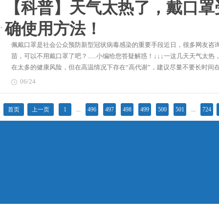
【科普】天气太热了，戴口罩
确使用方法！
佩戴口罩是社会公众预防新型冠状病毒感染的重要手段近日，很多网友咨
苗，可以不用戴口罩了吧？......小编给您答疑解惑！↓↓↓一这几天天气
在太多的健康风险，但在高温情况下存在“高代谢”，建议尽量不要长时间
无人员聚集、通风良好的环境时，可以不用戴口罩。二已经接种了新冠疫
06/24
前，即使部分人群接种了疫苗，大家的防控意识和防控措施也不能放松。一
少部分已接种的人可能发病。另一方面，在没有形成免疫屏障的情况下，
首页
上一页
1
...
496
497
498
499
500
501
...
724
戴口罩，特别是在公共场所、人员密集的场所等；其他防护措施如手的卫
的疾病，天热的时候出门戴口罩容易头晕，怎么办？在高温天气下佩戴口
患者来说，高温天气佩戴口罩会增加供氧的“负担”。建议有基础疾病，特
或不要长时间处于人群密集区域，这样可以减少佩戴口罩的时间。四被汗
汗，汗不是特别多的话，直接拿纸巾擦掉就可以了。如果汗特别多，多到
气需常备两三个备用口罩。因为口罩的特殊结构，接触太多的水分或者汗
换新口罩。五我这几天戴口罩，长痘了，怎么办？戴了口罩后，皮肤的角
泡就容易堵住，这就是闷痘。建议大家一是作息要规律，饮食要清淡，调
如克林霉素等消炎类药膏，或者维A甲酸类药膏。三是如果情况依然严重