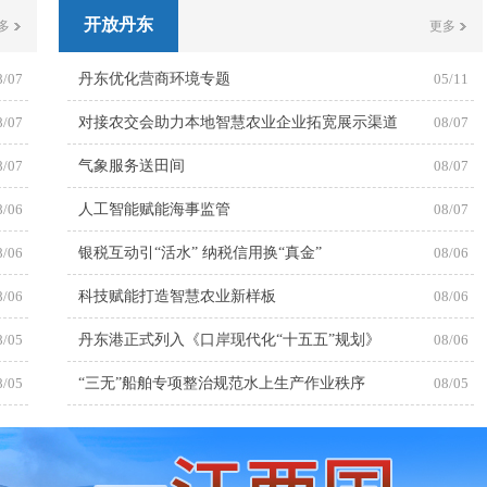
开放丹东
多
更多
8/07
丹东优化营商环境专题
05/11
8/07
对接农交会助力本地智慧农业企业拓宽展示渠道
08/07
8/07
气象服务送田间
08/07
8/06
人工智能赋能海事监管
08/07
8/06
银税互动引“活水” 纳税信用换“真金”
08/06
8/06
科技赋能打造智慧农业新样板
08/06
8/05
丹东港正式列入《口岸现代化“十五五”规划》
08/06
8/05
“三无”船舶专项整治规范水上生产作业秩序
08/05