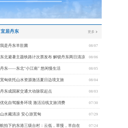
宜居丹东
更多
我是丹东羊肚菌
08/07
东北避暑主题铁路计次票发布 解锁丹东两日清凉
08/06
行
丹东——东北“小江南” 悠闲慢生活
08/05
宽甸依托山水资源激活夏日边境文旅
08/04
丹东成国家交通大动脉双起点
08/03
优化自驾服务环境 激活沿线文旅消费
07/30
山水藏清凉 安心游宽甸
07/29
航拍下的东港三级台村：云低，草慢，羊自在
07/24