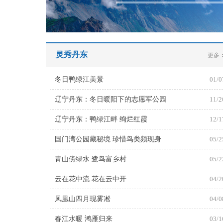
灵秀丹东
更多
冬日鸭绿江美景
01/0
辽宁丹东：冬日暖阳下的志愿军公园
11/2
辽宁丹东：鸭绿江畔 绚烂红霞
12/1
国门湾公园藏秘境 珍惜鸟类频现身
05/2
青山傍绿水 鹭鸟富乡村
05/2
云在花中流 花在云中开
04/2
凤凰山四月现雾凇
04/0
春江水暖 鸿雁归来
03/1