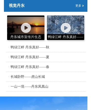
视觉丹东
更多
丹东城市宣传片生态
鸭绿江畔 丹东真好——
冬
·
鸭绿江畔 丹东真好——秋
·
鸭绿江畔 丹东真好——夏
·
鸭绿江畔 丹东真好——春
·
长城卧野——虎山长城
·
一山一境——丹东凤凰山