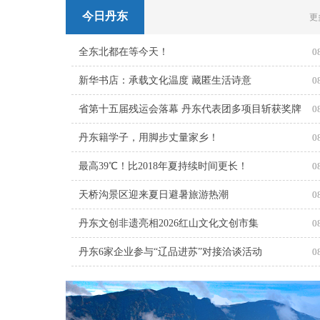
今日丹东
更
全东北都在等今天！
0
新华书店：承载文化温度 藏匿生活诗意
0
省第十五届残运会落幕 丹东代表团多项目斩获奖牌
0
丹东籍学子，用脚步丈量家乡！
0
最高39℃！比2018年夏持续时间更长！
0
天桥沟景区迎来夏日避暑旅游热潮
0
丹东文创非遗亮相2026红山文化文创市集
0
丹东6家企业参与“辽品进苏”对接洽谈活动
0