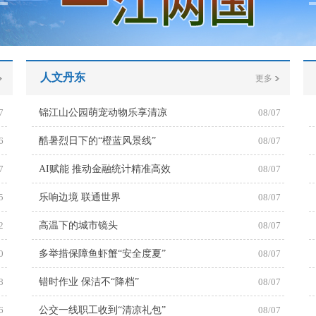
人文丹东
更多
7
锦江山公园萌宠动物乐享清凉
08/07
6
酷暑烈日下的“橙蓝风景线”
08/07
7
AI赋能 推动金融统计精准高效
08/07
5
乐响边境 联通世界
08/07
2
高温下的城市镜头
08/07
0
多举措保障鱼虾蟹“安全度夏”
08/07
8
错时作业 保洁不“降档”
08/07
6
公交一线职工收到“清凉礼包”
08/07