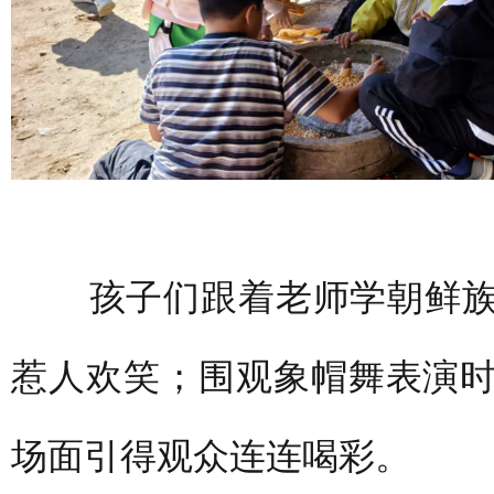
孩子们跟着老师学朝鲜族
惹人欢笑；围观象帽舞表演
场面引得观众连连喝彩。