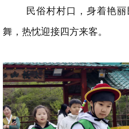
民俗村村口，身着艳丽民
舞，热忱迎接四方来客。