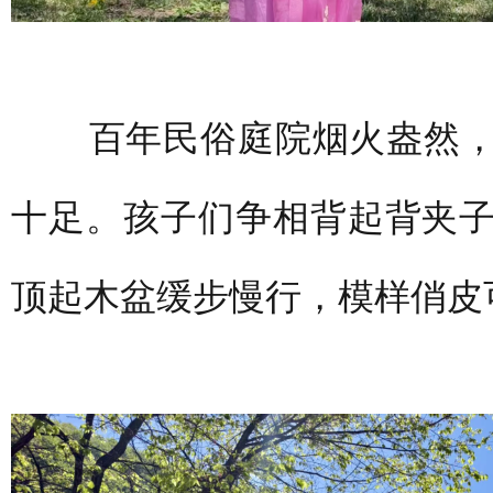
百年民俗庭院烟火盎然，
十足。孩子们争相背起背夹
顶起木盆缓步慢行，模样俏皮