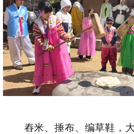
舂米、捶布、编草鞋，大