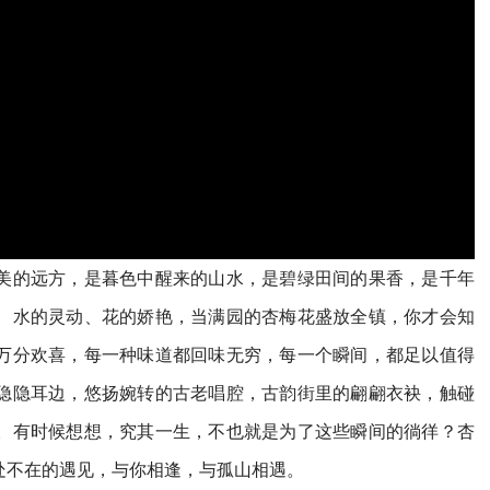
美的远方，是暮色中醒来的山水，是碧绿田间的果香，是千年
、水的灵动、花的娇艳，当满园的杏梅花盛放全镇，你才会知
万分欢喜，每一种味道都回味无穷，每一个瞬间，都足以值得
隐隐耳边，悠扬婉转的古老唱腔，古韵街里的翩翩衣袂，触碰
。有时候想想，究其一生，不也就是为了这些瞬间的徜徉？杏
处不在的遇见，与你相逢，与孤山相遇。