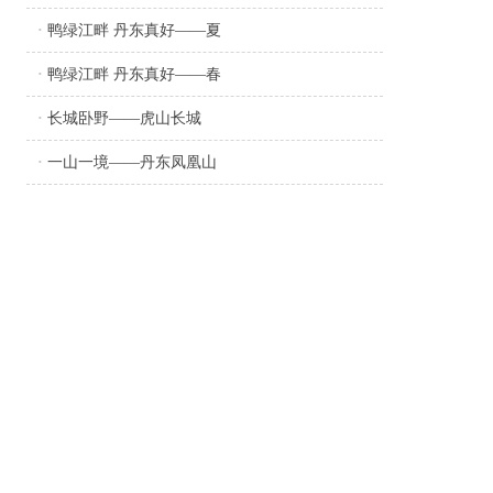
·
鸭绿江畔 丹东真好——夏
·
鸭绿江畔 丹东真好——春
·
长城卧野——虎山长城
·
一山一境——丹东凤凰山