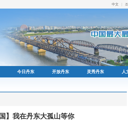
中文
|
今日丹东
开放丹东
灵秀丹东
人
国】我在丹东大孤山等你