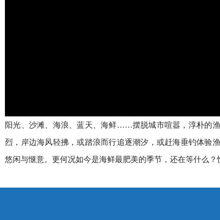
阳光、沙滩、海浪、蓝天、海鲜……摆脱城市喧嚣，淳朴的
烈，岸边海风轻拂，或踏浪而行追逐潮汐，或赶海垂钓体验
悠闲与惬意。更何况如今是海鲜最肥美的季节，还在等什么？